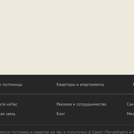
и гостиницы
Квартиры и апартаменты
кте наЧас
Реклама и сотрудничество
Сан
ая связь
Блог
Мос
писок гостиниц и квартир на час и посуточно в Санкт-Петербурге и