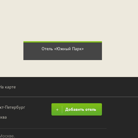
Отель «Южный Парк»
На карте
кт-Петербург
Добавить отель
ква
 Москве.