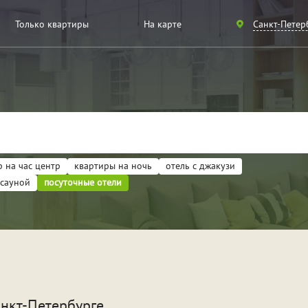
Санкт-
Только квартиры
На карте
Санкт-Петер
Петербург
Москва
 на час центр
квартиры на ночь
отель с джакузи
 сауной
посуточные отели
артиры
ели
идание
Для новобрачных
Вече
анкт-Петербурге