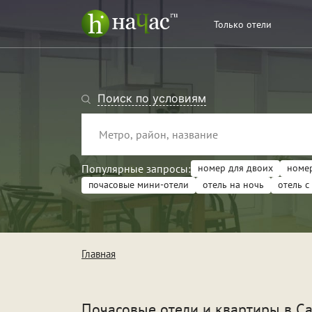
Только отели
Поиск по условиям
Популярные запросы:
номер для двоих
номер
почасовые мини-отели
отель на ночь
отель с
Тип
Кв
Главная
От
Поводы
Св
Почасовые отели и квартиры
в С