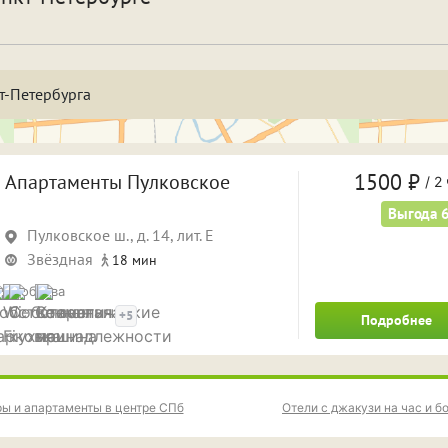
спать и отдохнуть
Фотосессия
бственная парковка
Кондиционер
Саун
т-Петербурга
а двое суток
На трое суток
1 ча
 часа
4 часа
5 ча
1500 ₽
Апартаменты Пулковское
/
2 
 часов
8 часов
Выгода 
9 ча
Пулковское ш., д. 14, лит. Е
а ночь
На сутки
Звёздная
18 мин
Удобства
+5
Подробнее
ы и апартаменты в центре СПб
Отели с джакузи на час и б