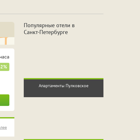
а
Джакузи
Популярные отели в
Санкт
-Петербурге
с
2 часа
сов
6 часов
часа
62%
сов
10 часов
Апартаменты Пулковское
олее