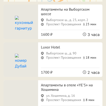
Свидание
Для новобрачных
Апартаменты на Выборгском
Поспать и отдохнуть
Фотосессия
шоссе
Выборгское ш., д. 23, корп. 2
Вечеринка
Проспект Просвещения
23 мин
1600 ₽
3 часа
Особенности
Luxor Hotel
Выборгское ш., д. 90
Собственная парковка
Кондиционер
Проспект Просвещения
18 мин
Сауна
Джакузи
1700 ₽
2 часа
Апартаменты в отеле «YE'S» на
Срок аренды
Хошимина
ул. Хошимина, д. 16
Проспект Просвещения
8 мин