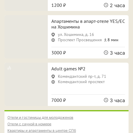
1200 ₽
2 часа
ПРИМЕНИТЬ ФИЛЬТРЫ
ЗАКРЫТЬ
Апартаменты в апарт-отеле YES/ЕС
на Хошимина
ул. Хошимина, д. 16
Проспект Просвещения
8 мин
3000 ₽
3 часа
Adult games №2
Комендантский пр-т, д. 71
Комендантский проспект
7000 ₽
3 часа
Отели и гостиницы для молодоженов
Отели с сауной в номере
Квартиры и апартаменты в центре СПб