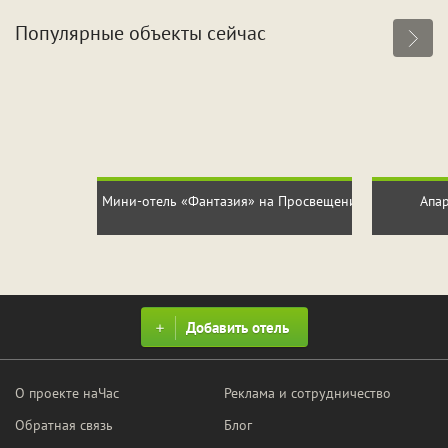
Популярные объекты сейчас
Мини-отель «Фантазия» на Просвещения
Апа
Добавить отель
О проекте наЧас
Реклама и сотрудничество
Обратная связь
Блог