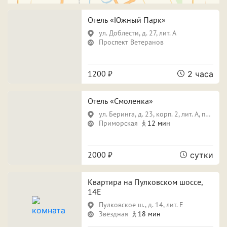
Свидание
Для новобрачных
Отель «Южный Парк»
Поспать и отдохнуть
Фотосессия
ул. Доблести, д. 27, лит. А
Проспект Ветеранов
Вечеринка
1200 ₽
2 часа
Особенности
Отель «Смоленка»
ул. Беринга, д. 23, корп. 2, лит. А, пом. 30Н
Собственная парковка
Кондиционер
Приморская
12 мин
Сауна
Джакузи
2000 ₽
сутки
Квартира на Пулковском шоссе,
Срок аренды
14Е
Пулковское ш., д. 14, лит. Е
Звёздная
18 мин