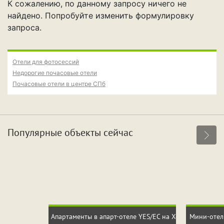
Свидание
Для новобрачных
К сожалению, по данному запросу ничего не
найдено. Попробуйте изменить формулировку
Поспать и отдохнуть
Фотосессия
запроса.
Вечеринка
Отели для фотосессий
Недорогие почасовые отели
Почасовые отели в центре СПб
Особенности
Собственная парковка
Кондиционер
Популярные объекты сейчас
Сауна
Джакузи
Срок аренды
Апартаменты в апарт-отеле YES/ЕС на Хошимина
Мини-отел