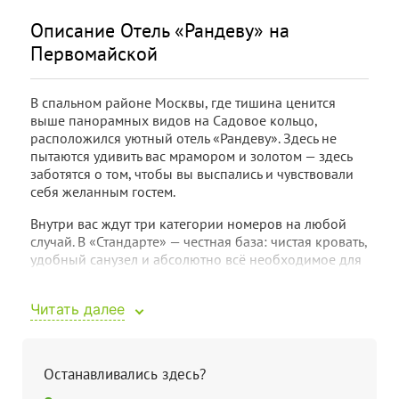
Описание Отель «Рандеву» на
Первомайской
В спальном районе Москвы, где тишина ценится
выше панорамных видов на Садовое кольцо,
расположился уютный отель «Рандеву». Здесь не
пытаются удивить вас мрамором и золотом — здесь
заботятся о том, чтобы вы выспались и чувствовали
себя желанным гостем.
Внутри вас ждут три категории номеров на любой
случай. В «Стандарте» — честная база: чистая кровать,
удобный санузел и абсолютно всё необходимое для
того, чтобы перезагрузиться после длинного дня.
«Полулюкс» дарит больше пространства: можно не
Читать далее
только поспать, но и, например, поработать с
ноутбуком или посидеть с чашкой чая, не
перебираясь на кровать. А «Люкс» создан для тех, кто
привык к настоящему простору и разделению на
Останавливались здесь?
зоны — спальню и гостиную.