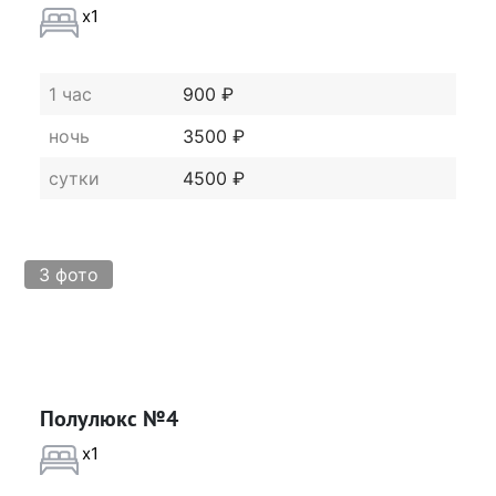
x1
1 час
900 ₽
ночь
3500 ₽
сутки
4500 ₽
3 фото
Полулюкс №4
x1