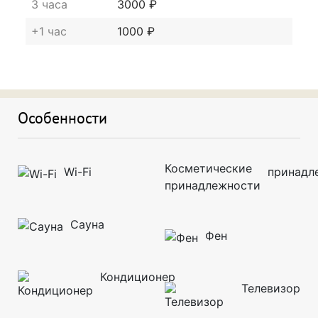
3 часа
3000 ₽
+1 час
1000 ₽
Подходит для новобрачных
Подходит для свидания
Особенности
Подходит для поспать и отдохнуть
Wi-Fi
принадл
Сауна
Фен
Кондиционер
Телевизор