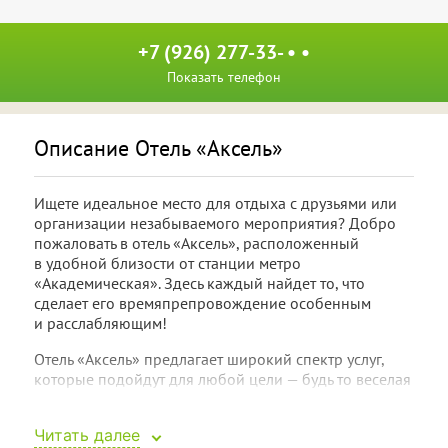
+7 (926) 277-33- • •
Показать телефон
Описание Отель «Аксель»
Ищете идеальное место для отдыха с друзьями или
организации незабываемого мероприятия? Добро
пожаловать в отель «Аксель», расположенный
в удобной близости от станции метро
«Академическая». Здесь каждый найдет то, что
сделает его времяпрепровождение особенным
и расслабляющим!
Отель «Аксель» предлагает широкий спектр услуг,
которые подойдут для любой цели — будь то веселая
встреча с друзьями, стильный корпоратив или просто
отличный способ отвлечься от городской суеты.
Читать далее
Окунитесь в атмосферу уюта и расслабления, чтобы