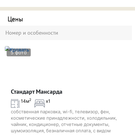
«Перекрёсток» и несколько кафе. Если вы прибудете
в «Wellion» на личном автотранспорте, в вашем
распоряжении будет место на парковке.
Цены
Номер и особенности
Подходит для новобрачных
5 фото
Подходит для свидания
Подходит для поспать и отдохнуть
Стандарт Мансарда
2
14м
x1
Подходит для фотосессии
собственная парковка, wi-fi, телевизор, фен,
косметические принадлежности, холодильник,
чайник, кондиционер, отчетные документы,
шумоизоляция, безналичная оплата, с видом