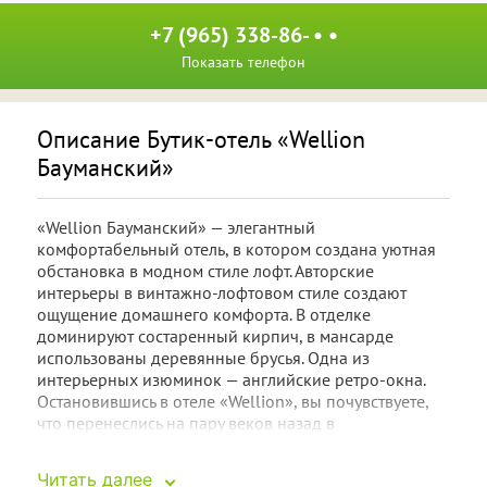
+7 (965) 338-86- • •
Показать телефон
Описание Бутик-отель «Wellion
Бауманский»
«Wellion Бауманский» — элегантный
комфортабельный отель, в котором создана уютная
обстановка в модном стиле лофт. Авторские
интерьеры в винтажно-лофтовом стиле создают
ощущение домашнего комфорта. В отделке
доминируют состаренный кирпич, в мансарде
использованы деревянные брусья. Одна из
интерьерных изюминок — английские ретро-окна.
Остановившись в отеле «Wellion», вы почувствуете,
что перенеслись на пару веков назад в
викторианскую Англию.
Читать далее
Несмотря на антураж в стиле ретро, номера отелей